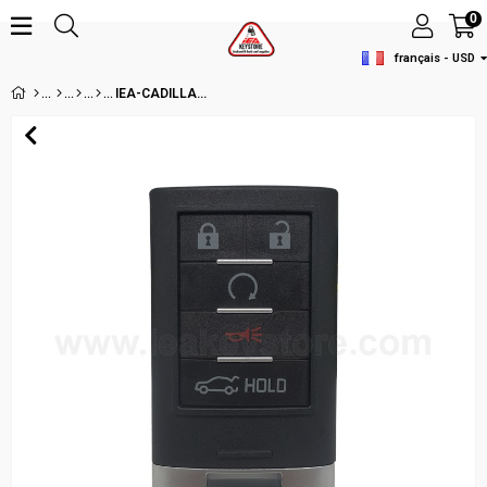
0
français - USD
IEA-CADILLAC 5 BT REMOTE CASE