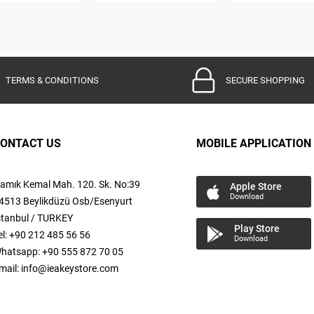
TERMS & CONDITIONS
SECURE SHOPPING
ONTACT US
MOBILE APPLICATION
amık Kemal
Mah.
120. Sk. No:39
Apple Store
Download
4513 Beylikdüzü Osb/Esenyurt
stanbul / TURKEY
Play Store
el: +90 212 485 56 56
Download
hatsapp: +90 555 872 70 05
mail:
info@ieakeystore.com