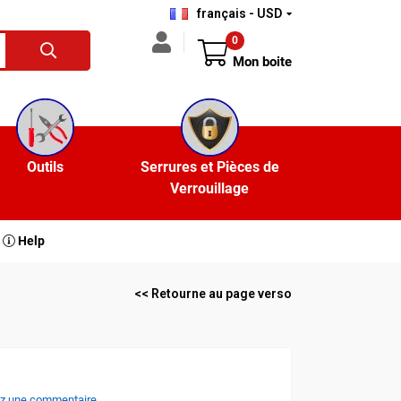
français - USD
0
Mon boite
Outils
Serrures et Pièces de
Verrouillage
Help
<< Retourne au page verso
ez une commentaire