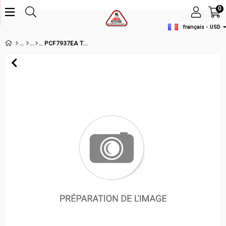
0
français - USD
PCF7937EA TRANSPONDER