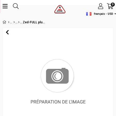
0
français - USD
Zed-FULL plus Remote Unlock Pack Group- PORSCHE