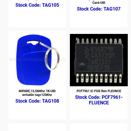
Card-UID
TAG105
TAG107
MIFARE,13,56Mhz 1K-UID
PCF7961 IC FOR Ren FLEUNCE
writable tag+125Khz
PCF7961-
TAG108
FLUENCE