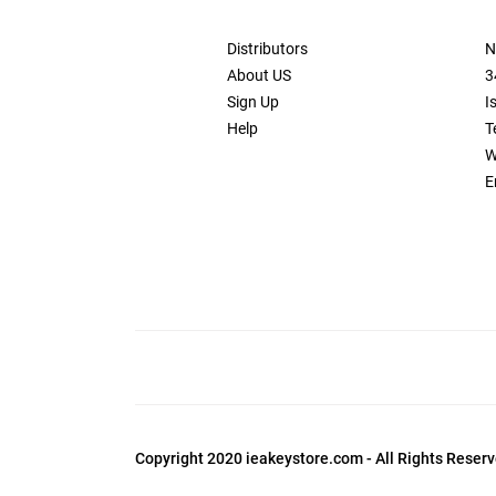
Distributors
N
About US
3
Sign Up
I
Help
T
W
E
Copyright 2020 ieakeystore.com - All Rights Reserv