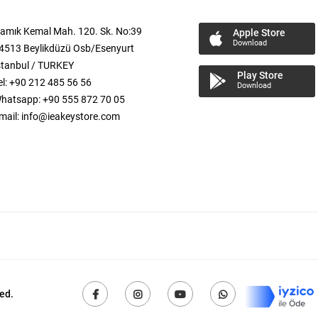
amık Kemal
Mah.
120. Sk. No:39
Apple Store
Download
4513 Beylikdüzü Osb/Esenyurt
stanbul / TURKEY
Play Store
el: +90 212 485 56 56
Download
hatsapp: +90 555 872 70 05
mail:
info@ieakeystore.com
ed.