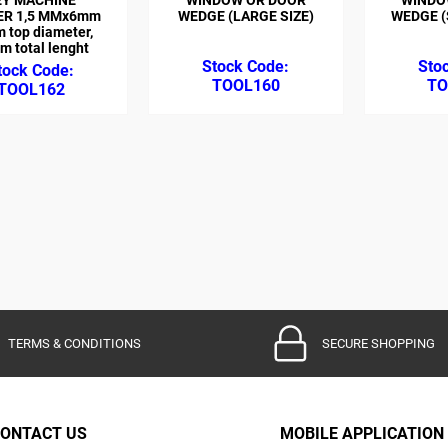
ER 1,5 MMx6mm
WEDGE (LARGE SIZE)
WEDGE (
 top diameter,
 total lenght
TOOL160
TO
TOOL162
TERMS & CONDITIONS
SECURE SHOPPING
ONTACT US
MOBILE APPLICATION