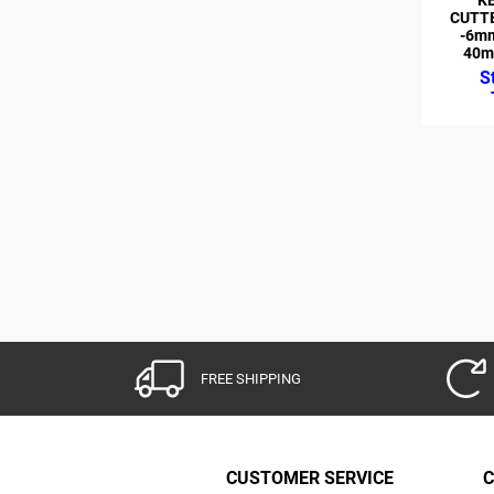
CUTT
-6mm
40mm
FREE SHIPPING
CUSTOMER SERVICE
C