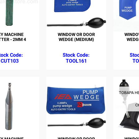
EY MACHINE
WINDOW OR DOOR
WINDO
TTER - 2MM 4
WEDGE (MEDIUM)
WEDGE
CUT103
TOOL161
TO
ТОВАРА Н
С
EY MACHINE
WINDOW OR DOOR
WINDO