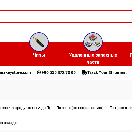
Чипы
Удаленные запасные
части
ieakeystore.com
+90 555 872 70 05
Track Your Shipment
званию продукта (от А до Я)
По цене (по возрастанию)
По цене (по
на складе