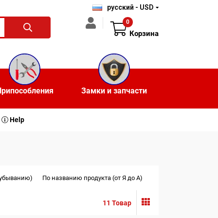
русский - USD
0
Корзина
Припособления
Замки и запчасти
Help
 убыванию)
По названию продукта (от Я до А)
11 Товар