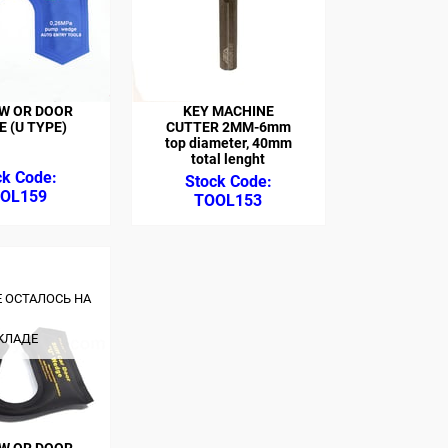
W OR DOOR
KEY MACHINE
 (U TYPE)
CUTTER 2MM-6mm
top diameter, 40mm
total lenght
OL159
TOOL153
Е ОСТАЛОСЬ НА
КЛАДЕ
W OR DOOR